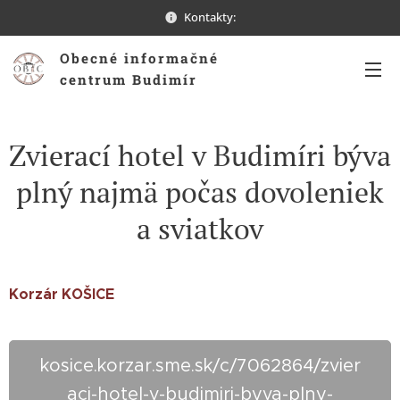
Kontakty:
Obecné informačné
centrum Budimír
Zvierací hotel v Budimíri býva
plný najmä počas dovoleniek
a sviatkov
Korzár KOŠICE
kosice.korzar.sme.sk/c/7062864/zvier
aci-hotel-v-budimiri-byva-plny-