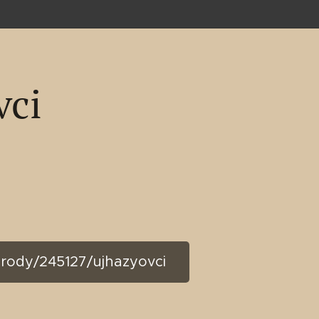
vci
e-rody/245127/ujhazyovci