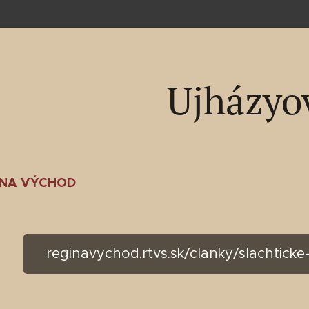
Ujházyo
INA VÝCHOD
reginavychod.rtvs.sk/clanky/slachtick