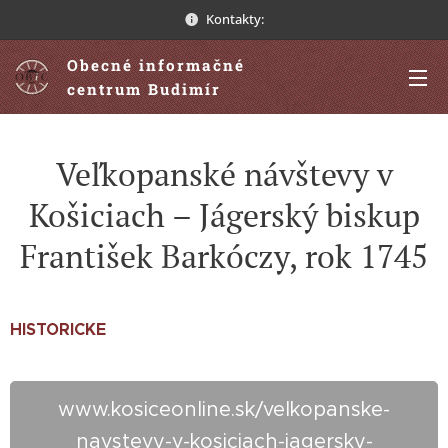
Kontakty:
Obecné informačné
centrum Budimír
Veľkopanské návštevy v
Košiciach – Jágerský biskup
František Barkóczy, rok 1745
HISTORICKE
www.kosiceonline.sk/velkopanske-
navstevy-v-kosiciach-jagersky-