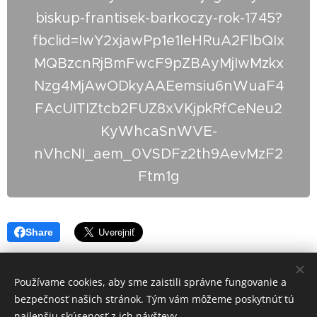
biskup-frantisek-barkoczy-rok-1745?
fbclid=IwY2xjawPp1e1leHRuA2FlbQIx
MQBzcnRjBmFwcF9pZBAyMjIwMzkx
Nzg4MjAwODkyAAEemsiu6nWuaF4
FAcUITIZtcb2FUZ8xVKjpkRfCeNeu2
KyWhcaSnWVE-
nVhcNI_aem_0VSDFz2th9AevMzF2
Ftm1g
Share
Používame cookies, aby sme zaistili správne fungovanie a
bezpečnosť našich stránok. Tým vám môžeme poskytnúť tú
© 2026
najlepšiu skúsenosť z ich návštevy.