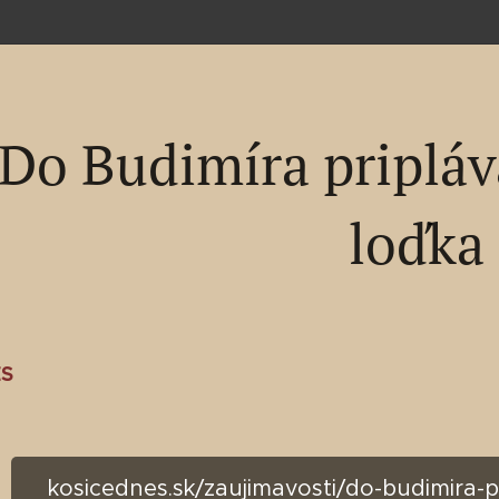
Do Budimíra pripláv
loďka
ES
kosicednes.sk/zaujimavosti/do-budimira-p