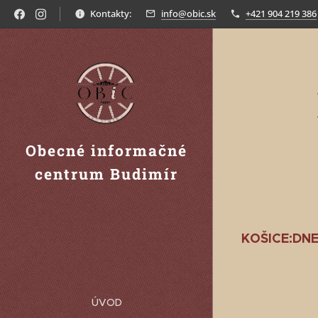
Kontakty:
info@obic.sk
+421 904 219 386
Obecné informačné
centrum Budimír
KOŠICE:DN
ÚVOD