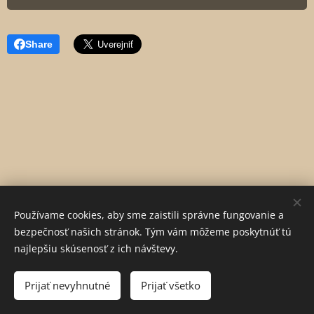
Share
Používame cookies, aby sme zaistili správne fungovanie a
bezpečnosť našich stránok. Tým vám môžeme poskytnúť tú
© 2026
najlepšiu skúsenosť z ich návštevy.
OBIC, s. r. o., Lesná 156/23, 044 43 Budimír
Všetky
práva vyhradené.
Prijať nevyhnutné
Prijať všetko
Vytvorené službou
Webnode
Cookies